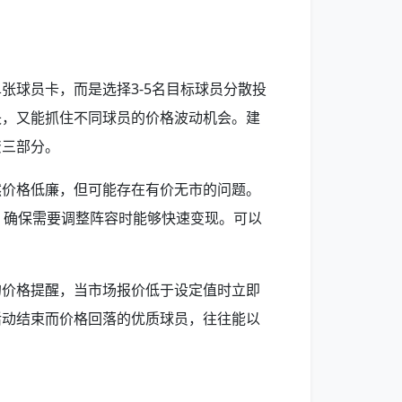
张球员卡，而是选择3-5名目标球员分散投
失，又能抓住不同球员的价格波动机会。建
资三部分。
然价格低廉，但可能存在有价无市的问题。
，确保需要调整阵容时能够快速变现。可以
的价格提醒，当市场报价低于设定值时立即
活动结束而价格回落的优质球员，往往能以