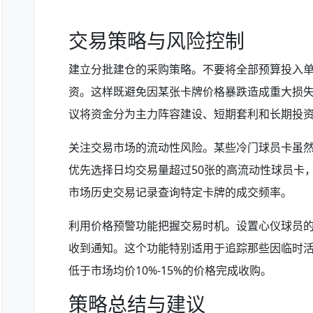
交易策略与风险控制
建立分批建仓的采购策略。不要将全部预算投入单
资。这样既避免因某张卡牌价格暴跌造成重大损
议将资金分为主力阵容建设、短期套利和长期投
关注交易市场的流动性风险。某些冷门球员卡虽
优先选择日均交易量超过50张的高流动性球员卡
市场历史交易记录查询特定卡牌的成交频率。
利用价格预警功能把握交易时机。设置心仪球员
收到通知。这个功能特别适用于追踪那些因临时
低于市场均价10%-15%的价格完成收购。
策略总结与建议