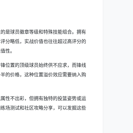
注的是球员徽章等级和特殊技能组合。拥有
体评分略低，实战价值也往往超过高评分的
保值性。
中锋位置的顶级球员始终供不应求，而锋线
一半的价格，这种位置溢价效应需要纳入购
然属性不出彩，但拥有独特的投篮姿势或运
训练场测试和社区攻略分享，可以发掘这些