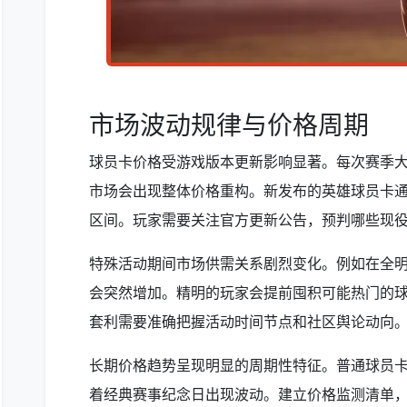
市场波动规律与价格周期
球员卡价格受游戏版本更新影响显著。每次赛季
市场会出现整体价格重构。新发布的英雄球员卡
区间。玩家需要关注官方更新公告，预判哪些现
特殊活动期间市场供需关系剧烈变化。例如在全
会突然增加。精明的玩家会提前囤积可能热门的
套利需要准确把握活动时间节点和社区舆论动向
长期价格趋势呈现明显的周期性特征。普通球员
着经典赛事纪念日出现波动。建立价格监测清单