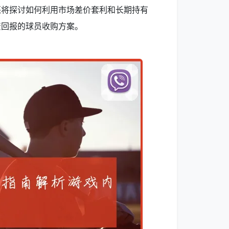
还将探讨如何利用市场差价套利和长期持有
资回报的球员收购方案。