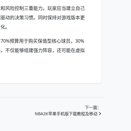
估和风险控制三重能力。玩家应当建立自己
据驱动的决策习惯。同时保持对游戏版本更
变化。
0%预算用于购买保值型核心球员，30%
略，不仅能够组建强力阵容，还可能在虚拟
下一篇：
NBA2K苹果手机版下载教程及移动