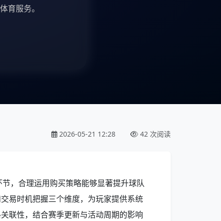
体育服务。
2026-05-21 12:28
42 次阅读
心环节，合理运用购买策略能够显著提升球队
和交易时机把握三个维度，为玩家提供系统
格关联性，结合赛季更新与活动周期的影响