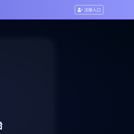
注册入口
始