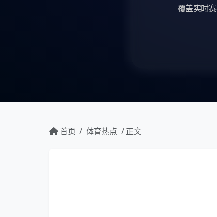
覆盖实时赛
首页
/
体育热点
/ 正文