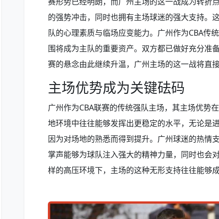
赛形势已经明朗，而广州主场的这一战成为转折
的强势冲击，同时也拥有主场球迷的强大支持。
队的心理素质与临场应变能力。广州作为CBA传
围将成为主队的重要资产。双方都已做好充分准
赛的悬念由此继续升温，广州主场的这一战将直
主场优势成为关键砝码
广州作为CBA联赛的传统强队主场，其主场优势
地环境中往往能够发挥出更稳定的水平，无论是
因为对场地的熟悉而得到提升。广州球迷的热情
掌声能够为球队注入强大的精神力量，同时也会
样的高压环境下，主场的这种无形支持往往能够