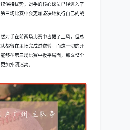
继续保持优势。对手的核心球员已经进入了
在第三场比赛中会更加坚决地执行自己的战
虽然对手在前两场比赛中占据了上风，但总
球队都曾在主场完成过逆转，而这一切的开
果能够在第三场比赛中扳平局面，那么整个
得更加扑朔迷离。